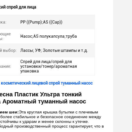
ий спрей для лица
ика:
PP ((Pump);AS ((Cap))
ующие
Насос;AS полукапсула;труба
ы:
й выбор:
Лассы; УФ; Золотые штампы и т.д.
Спрей для лица/спрей для
ание:
установки/тонер/ароматная
упаковка
 косметический лицевой спрей туманный насос
есна Пластик Ультра тонкий
а Ароматный туманный насос
нием шеи:
Эта круглая крышка бутылки с плечевым
 более стабильное и безопасное соединение между
стойчивы к ударам и менее склонны к утечке.
одный производственный процесс гарантирует, что в