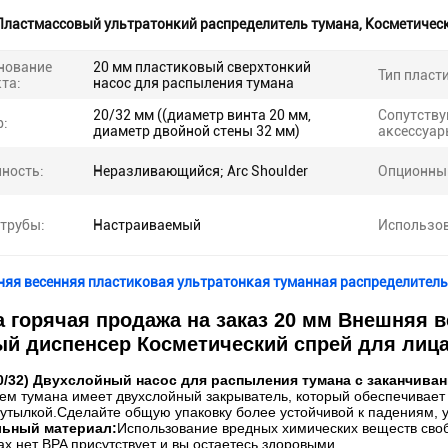
Пластмассовый ультратонкий распределитель тумана
,
Косметическ
нование
20 мм пластиковый сверхтонкий
Тип пласт
та:
насос для распыления тумана
20/32 мм ((диаметр винта 20 мм,
Сопутств
р:
диаметр двойной стены 32 мм)
аксессуар
ность:
Неразливающийся; Arc Shoulder
Опционны
трубы:
Настраиваемый
Использов
няя весенняя пластиковая ультратонкая туманная распределитель
 горячая продажа на заказ 20 мм Внешняя в
й диспенсер Косметический спрей для лиц
20/32) Двухслойный насос для распыления тумана с заканчива
ем тумана имеет двухслойный закрыватель, который обеспечивает
утылкой.Сделайте общую упаковку более устойчивой к падениям, у
ьный материал:
Использование вредных химических веществ своб
ах нет BPA присутствует и вы остаетесь здоровыми.