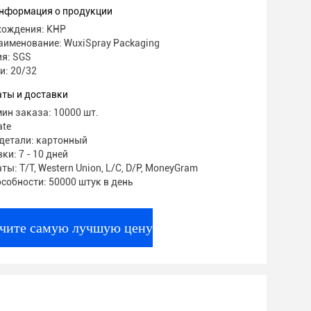
еский лицевой спрей туманный насос
нформация о продукции
хождения: КНР
аименование: WuxiSpray Packaging
я: SGS
и: 20/32
аты и доставки
ин заказа: 10000 шт.
ate
детали: картонный
ки: 7 - 10 дней
ты: T/T, Western Union, L/C, D/P, MoneyGram
собности: 50000 штук в день
чите самую лучшую цену