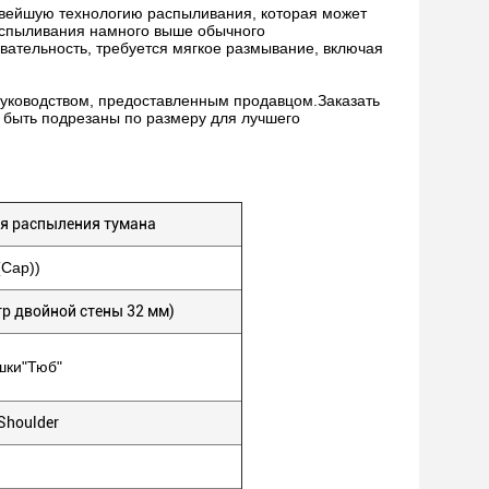
овейшую технологию распыливания, которая может
аспыливания намного выше обычного
вательность, требуется мягкое размывание, включая
руководством, предоставленным продавцом.Заказать
т быть подрезаны по размеру для лучшего
ля распыления тумана
(Cap))
тр двойной стены 32 мм)
шки
"Тюб"
Shoulder