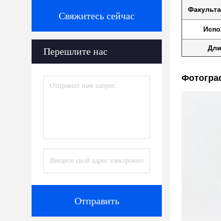
Факульт
Свяжитесь сейчас
Испо
Дли
Перешлите нас
Фотогра
Отправить