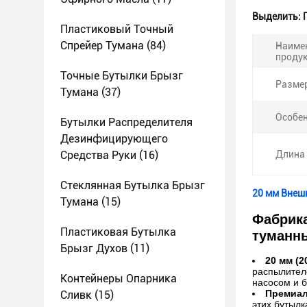
Выделить:
Пластиковый Точный
Спрейер Тумана
(84)
Наиме
продук
Точные Бутылки Брызг
Разме
Тумана
(37)
Особен
Бутылки Распределителя
Дезинфицирующего
Средства Руки
(16)
Длина 
Стеклянная Бутылка Брызг
20 мм Внеш
Тумана
(15)
Фабрика
Пластиковая Бутылка
туманны
Брызг Духов
(11)
20 мм (
распылител
Контейнеры Опарника
насосом и б
Премиал
Сливк
(15)
этих бутылк