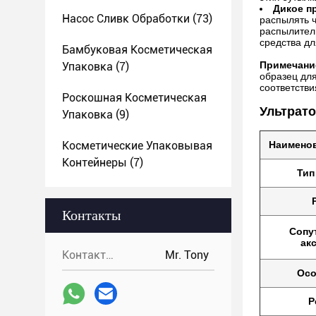
Дикое п
Насос Сливк Обработки
(73)
распылять 
распылитель
средства дл
Бамбуковая Косметическая
Примечани
Упаковка
(7)
образец для
соответстви
Роскошная Косметическая
Ультрато
Упаковка
(9)
Косметические Упаковывая
Наименов
Контейнеры
(7)
Тип
Контакты
Сопу
ак
Контакты:
Mr. Tony
Осо
Р