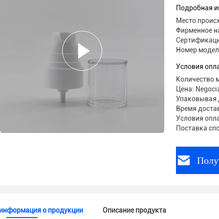
косметич
Подробная и
Место проис
Фирменное н
Сертификаци
Номер модел
Условия опл
Количество м
Цена: Negoci
Упаковывая 
Время достав
Условия опла
Поставка спо
Полу
информация о продукции
Описание продукта