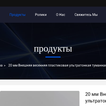
Продукты
Ролики
О Нас
Свяжитесь Мы
продукты
на
>
20 мм Внешняя весенняя пластиковая ультратонкая туманна
20 мм Вн
ультрато