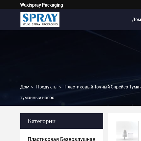
Wuxispray Packaging
Дом
Дом
>
Продукты
>
Пластиковый Точный Спрейер Тума
туманный насос
Категории
Пластиковая Безвоздушная