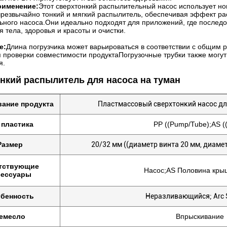
рименение:
Этот сверхтонкий распылительный насос использует н
чрезвычайно тонкий и мягкий распылитель, обеспечивая эффект р
ного насоса.Они идеально подходят для приложений, где последо
я тела, здоровья и красоты и очистки.
е:
Длина погрузчика может варьироваться в соответствии с общим 
 проверки совместимости продуктаПогрузочные трубки также могу
я.
нкий распылитель для насоса на туман
ание продукта
Пластмассовый сверхтонкий насос д
 пластика
PP ((Pump/Tube);AS (
Размер
20/32 мм ((диаметр винта 20 мм, диаме
тствующие
Насос;AS Половина кры
сессуары
бенность
Неразливающийся; Arc 
емесло
Впрыскивание