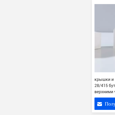
крышки и 
28/415 бу
верхними 
Пол