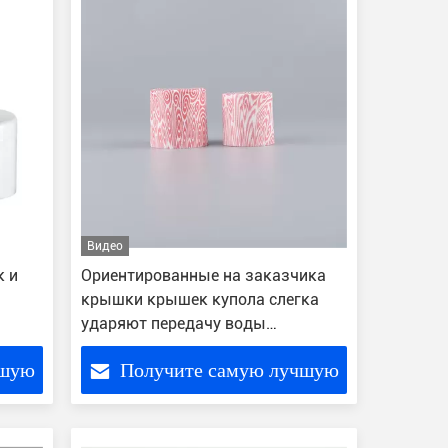
Видео
к и
Ориентированные на заказчика
крышки крышек купола слегка
ударяют передачу воды
пластмассы крышки 24/410
чшую
Получите самую лучшую
цену