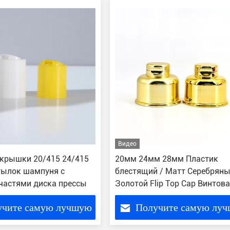
Видео
крышки 20/415 24/415
20мм 24мм 28мм Пластик
тылок шампуня с
блестящий / Матт Серебрян
частями диска прессы
Золотой Flip Top Cap Винтов
крышка бутылки
учите самую лучшую
Получите самую лу