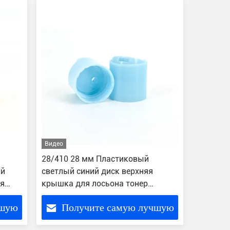
Видео
28/410 28 мм Пластиковый
ый
светлый синий диск верхняя
ая
крышка для лосьона тонер
сыворотка жидкое мыло
чшую
Получите самую лучшую