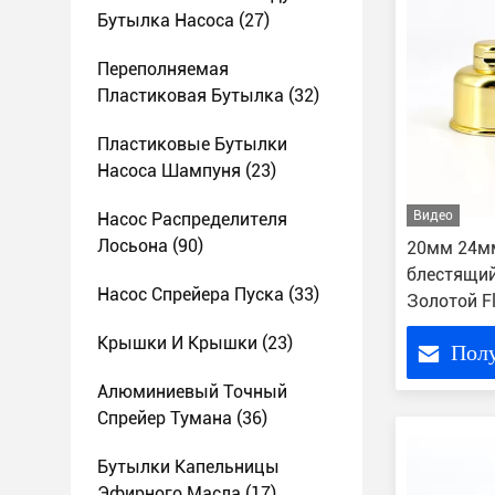
Бутылка Насоса
(27)
Переполняемая
Пластиковая Бутылка
(32)
Пластиковые Бутылки
Насоса Шампуня
(23)
Видео
Насос Распределителя
Лосьона
(90)
20мм 24м
блестящий
Насос Спрейера Пуска
(33)
Золотой F
крышка б
Крышки И Крышки
(23)
Пол
Алюминиевый Точный
Спрейер Тумана
(36)
Бутылки Капельницы
Эфирного Масла
(17)