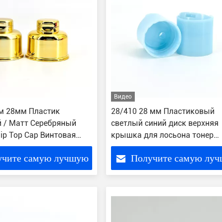
Видео
м 28мм Пластик
28/410 28 мм Пластиковый
 / Матт Серебряный
светлый синий диск верхняя
lip Top Cap Винтовая
крышка для лосьона тонер
утылки
сыворотка жидкое мыло
учите самую лучшую
Получите самую лу
цену
цену