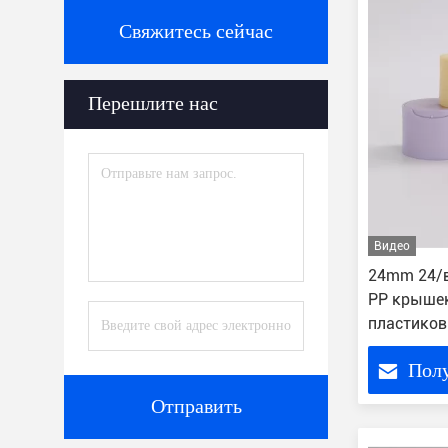
Свяжитесь сейчас
Перешлите нас
Видео
24mm 24/в
PP крыше
пластиков
ориентиро
Пол
Отправить