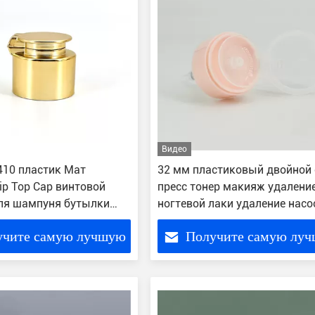
Видео
410 пластик Мат
32 мм пластиковый двойной 
ip Top Cap винтовой
пресс тонер макияж удалени
ля шампуня бутылки
ногтевой лаки удаление насо
учите самую лучшую
Получите самую лу
цену
цену