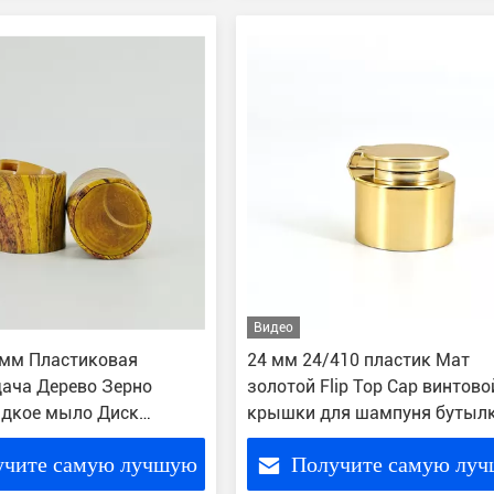
цену
цену
Видео
 мм Пластиковая
24 мм 24/410 пластик Мат
ача Дерево Зерно
золотой Flip Top Cap винтово
идкое мыло Диск
крышки для шампуня бутыл
крышка
мыла
учите самую лучшую
Получите самую лу