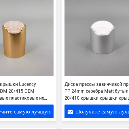
 крышки Lucency
Диска прессы завинчивой пр
ODM 20/415 OEM
PP 24mm серебра Matt бутыл
вые пластиковые не
20/410 крышки крышки кры
т
28mm алюминиевого верхня
учите самую лучшую
Получите самую лу
цену
цену