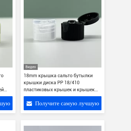
Видео
то
18mm крышка сальто бутылки
крышки диска PP 18/410
ей
пластиковых крышек и крышек
верхняя для бутылок
чшую
Получите самую лучшую
цену