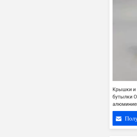
Крышки и
бутылки 
алюминие
разливаю
Пол