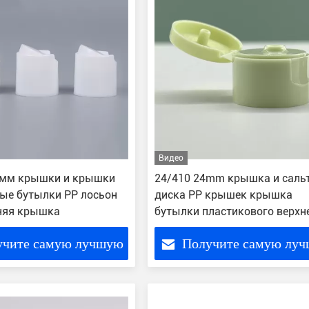
Видео
 мм крышки и крышки
24/410 24mm крышка и саль
ые бутылки PP лосьон
диска PP крышек крышка
няя крышка
бутылки пластикового верхн
для бутылки
учите самую лучшую
Получите самую лу
цену
цену