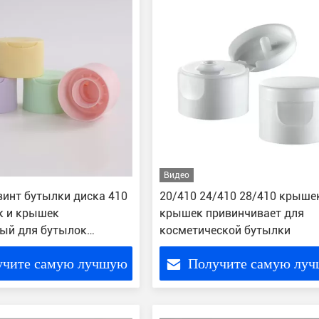
Видео
инт бутылки диска 410
20/410 24/410 28/410 крыше
к и крышек
крышек привинчивает для
ый для бутылок
косметической бутылки
ванных на заказчика
учите самую лучшую
Получите самую лу
цену
цену